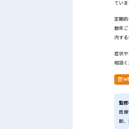
ていま
定期的
数年ご
内する
症状や
相談く
W
監修
医療
断、