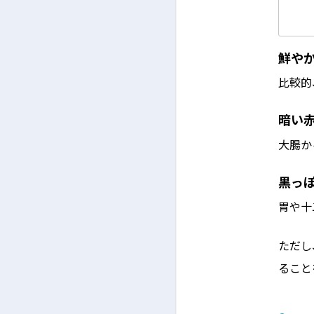
鮮や
比較的
暗い
大腸か
黒っ
胃や十
ただし
ること