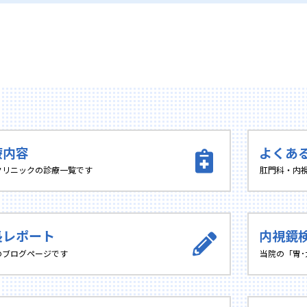
療内容
よくあ
クリニックの診療一覧です
肛門科・内
長レポート
内視鏡
のブログページです
当院の「胃