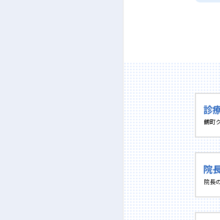
診
鶴町
院
院長