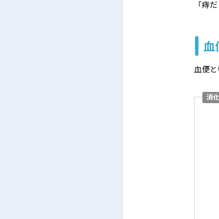
「痔だ
血
血便と
消