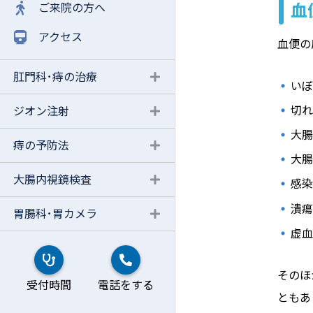
血
ご来院の方へ
アクセス
血便の
肛門科･痔の治療
い
切
ジオン注射
大腸
痔の予防法
大
大腸内視鏡検査
感
潰
日帰り大腸ポリープ切除
胃腸科･胃カメラ
虚血
そのほ
受付時間
電話をする
ともあ