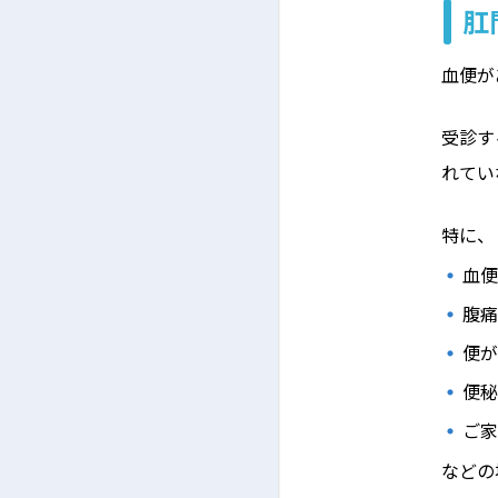
肛
血便が
受診す
れてい
特に、
血
腹
便
便
ご
などの